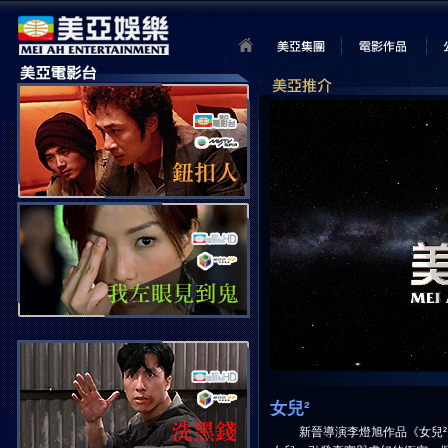
女兒²
新晉導演李燈旭作品《女兒²》