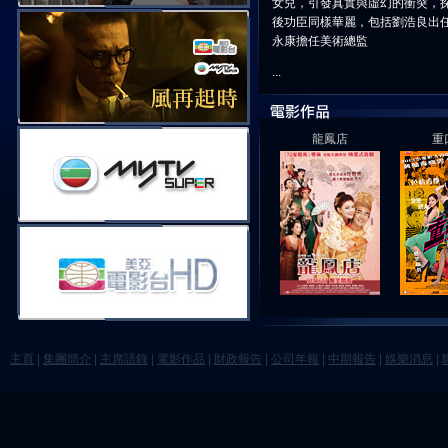
女兒，引發真實與虛幻的衝突，
後功臣同樣華麗，包括劉浩良出
永康擔任美術總監
...
龍鳳店
重
主頁
|
集團簡介
|
主席語錄
|
電影作品
|
財政報告
|
公司年報
|
中期報告
|
娛樂消息
|