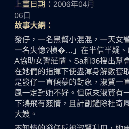
上畫日期：
2006年04月
06日
故事大網：
發仔，一名黑幫小混混，一天女
一名失憶?楨�…」在半信半疑、
A協助女警莊情、Sa和36搜出
在她們的指揮下使盡渾身解數套
是發仔一直傾慕的對象，淑賢一
風一定對她不好。但原來淑賢有
下鴻飛有姦情，且計劃鏟除杜奇
大嫂。
不知情的發仔反被淑賢利用，她