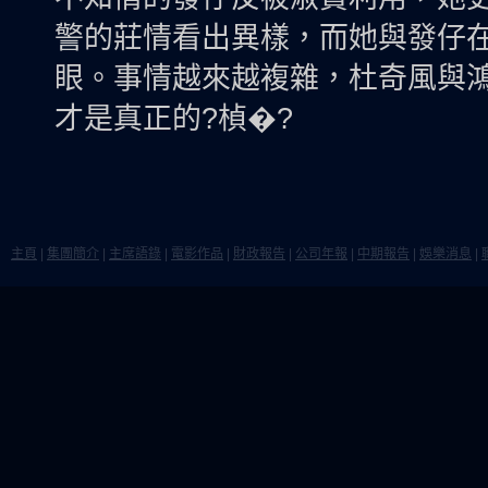
警的莊情看出異樣，而她與發仔
眼。事情越來越複雜，杜奇風與
才是真正的?楨�?
主頁
|
集團簡介
|
主席語錄
|
電影作品
|
財政報告
|
公司年報
|
中期報告
|
娛樂消息
|