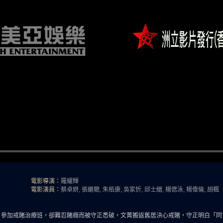
電影導演：
羅耀輝
電影演員：
蔡卓妍, 張繼聰, 朱栢康, 吳家忻, 邱士縉, 楊偲泳, 楊偉倫, 胡楓
，參加戒賭治療班，卻難忍賭癮而被守正悉破，文菁搬返舊居決心戒賭，守正明白「同