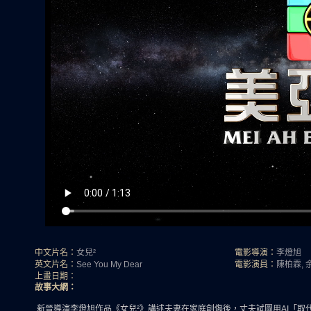
中文片名：
女兒²
電影導演：
李燈旭
英文片名：
See You My Dear
電影演員：
陳柏霖, 
上畫日期：
故事大網：
新晉導演李燈旭作品《女兒²》講述夫妻在家庭創傷後，丈夫試圖用AI「