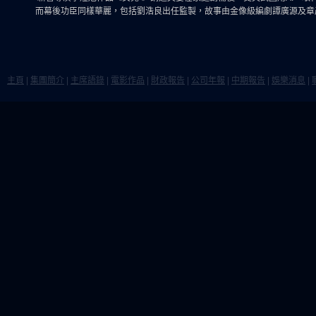
而幕後功臣同樣華麗，包括劉浩良出任監製，故事由金像級編劇譚廣源及章
主頁
|
集團簡介
|
主席語錄
|
電影作品
|
財政報告
|
公司年報
|
中期報告
|
娛樂消息
|